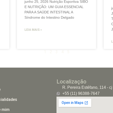
junho 25, 2026 Nutrição Esportiva SIBO
E NUTRIÇÃO: UM GUIA ESSENCIAL
j
PARA A SAÚDE INTESTINAL A
Síndrome do Intestino Delgado
J
LEIA MAIS »
L
1
3
4
5
2
Localização
R. Pereira Estéfano, 114 - c
e
+55 (11) 96388-7647
ialidades
e mim