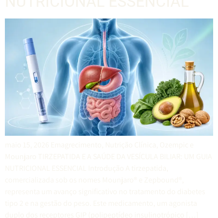
NUTRICIONAL ESSENCIAL
maio 15, 2026 Emagrecimento, Nutrição Clínica, Ozempic e
Mounjaro TIRZEPATIDA E A SAÚDE DA VESÍCULA BILIAR: UM GUIA
NUTRICIONAL ESSENCIAL Introdução A tirzepatida,
comercializada sob os nomes Mounjaro® e Zepbound®,
representa um avanço significativo no tratamento do diabetes
tipo 2 e na gestão do peso. Este medicamento, um agonista
duplo dos receptores GIP (polipeptídeo insulinotrópico […]