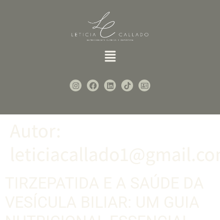
Autor:
leticiacallado1@gmail.c
TIRZEPATIDA E A SAÚDE DA
VESÍCULA BILIAR: UM GUIA