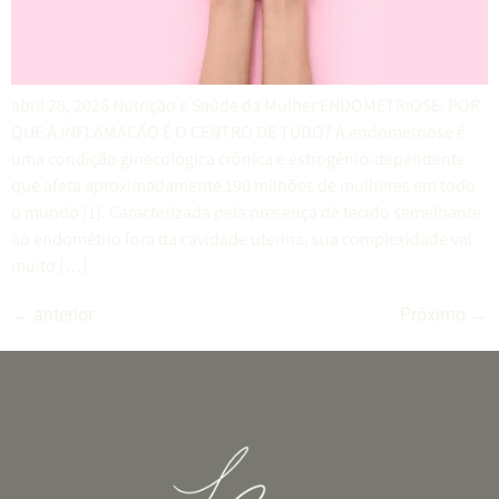
abril 28, 2026 Nutrição e Saúde da Mulher ENDOMETRIOSE: POR
QUE A INFLAMAÇÃO É O CENTRO DE TUDO? A endometriose é
uma condição ginecológica crônica e estrogênio-dependente
que afeta aproximadamente 190 milhões de mulheres em todo
o mundo [1]. Caracterizada pela presença de tecido semelhante
ao endométrio fora da cavidade uterina, sua complexidade vai
muito […]
←
anterior
Próximo
→