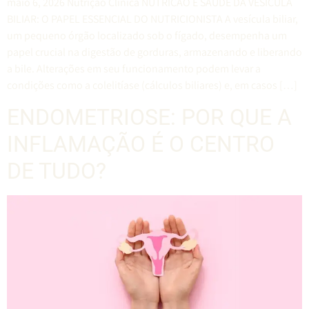
maio 6, 2026 Nutrição Clínica NUTRIÇÃO E SAÚDE DA VESÍCULA
BILIAR: O PAPEL ESSENCIAL DO NUTRICIONISTA A vesícula biliar,
um pequeno órgão localizado sob o fígado, desempenha um
papel crucial na digestão de gorduras, armazenando e liberando
a bile. Alterações em seu funcionamento podem levar a
condições como a colelitíase (cálculos biliares) e, em casos […]
ENDOMETRIOSE: POR QUE A
INFLAMAÇÃO É O CENTRO
DE TUDO?