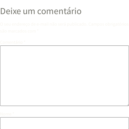
Deixe um comentário
O seu endereço de e-mail não será publicado.
Campos obrigatórios
são marcados com
*
Comentário
*
Nome
*