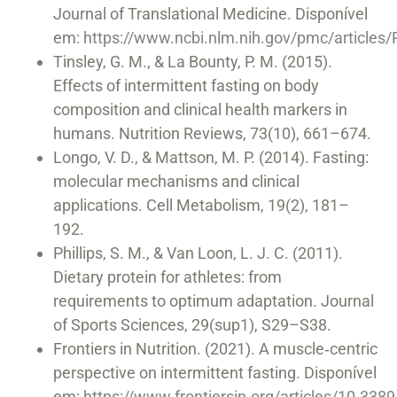
Journal of Translational Medicine. Disponível
em:
https://www.ncbi.nlm.nih.gov/pmc/article
Tinsley, G. M., & La Bounty, P. M. (2015).
Effects of intermittent fasting on body
composition and clinical health markers in
humans. Nutrition Reviews, 73(10), 661–674.
Longo, V. D., & Mattson, M. P. (2014). Fasting:
molecular mechanisms and clinical
applications. Cell Metabolism, 19(2), 181–
192.
Phillips, S. M., & Van Loon, L. J. C. (2011).
Dietary protein for athletes: from
requirements to optimum adaptation. Journal
of Sports Sciences, 29(sup1), S29–S38.
Frontiers in Nutrition. (2021). A muscle‑centric
perspective on intermittent fasting. Disponível
em:
https://www.frontiersin.org/articles/10.338